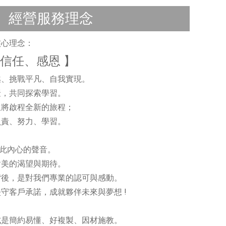
經營服務理念
核心理念：
信任、感恩
】
越、挑戰平凡、自我實現。
聚，共同探索學習。
生將啟程全新的旅程；
負責、努力、學習。
此內心的聲音。
對美的渴望與期待。
背後，是對我們專業的認可與感動。
守客戶承諾，成就夥伴未來與夢想 !
式是簡約易懂、好複製、因材施教。