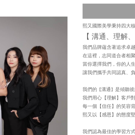
熙又國際美學秉持四大
【
溝通、理解、
我們品牌蘊含著追求卓
在這裡，志同道合者相
當你選擇我們，你的人
讓我們攜手共同認真、
我們的
溝通
是傾聽彼
【
】
我們用心
【
理解
】
客戶
每一個
【
信任
】
的笑容
熙又以
【
感恩
】
的態度堅
我們認為最佳的學習方